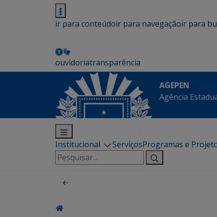
ir para conteúdo
ir para navegação
ir para b
ouvidoria
transparência
AGEPEN
Agência Estadua
Institucional
Serviços
Programas e Projet
Pesquisar
por: