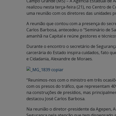
Campo Grande (MS) – A Agência Estadual de A
realizou nesta terça-feira (21), no Centro d
uma reunião com os diretores das unidades pr
A reunião que contou com a presença do secret
Carlos Barbosa, antecedeu o “Seminário de Sa
amanhã na Capital e reúne gestores e técnicos
Durante o encontro o secretário de Segurança
carcerária do Estado inspira cuidados, fato qu
e Cidadania, Alexandre de Moraes.
“Reunimos-nos com o ministro em três ocasiõ
com os presos do tráfico, que representam 4
na construções de presídios, mas principalmen
destacou José Carlos Barbosa.
Na reunião o diretor-presidente da Agepen, Ai
Segurança pela atenção que tem dispensado ao