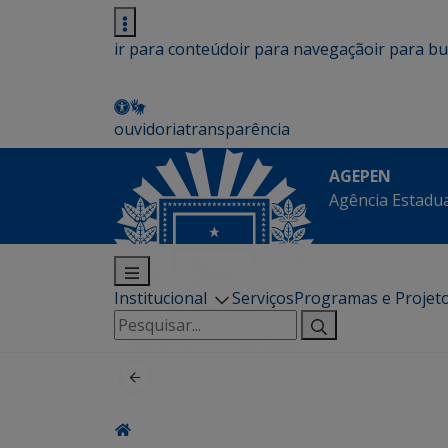
ir para conteúdo
ir para navegação
ir para b
ouvidoria
transparência
AGEPEN
Agência Estadua
Institucional
Serviços
Programas e Projet
Pesquisar
por: