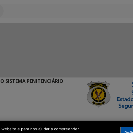
O SISTEMA PENITENCIÁRIO
ormação Digital
o website e para nos ajudar a compreender
Defi