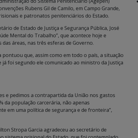
dministração do Sistema Penitenciário (Agepen)
e Convenções Rubens Gil de Camilo, em Campo Grande,
isionais e patronatos penitenciários do Estado.
ário de Estado de Justiça e Segurança Pública, José
úde Mental do Trabalho”, que acontece hoje e
 das áreas, nas três esferas de Governo.
 pontuou que, assim como em todo o país, a situação
e já foi segundo ele comunicado ao ministro da Justiça
es e pedimos a contrapartida da União nos gastos
0% da população carcerária, não apenas
te em uma política de segurança e de fronteira”,
lton Stropa Garcia agradeceu ao secretário de
 sistema prisional do Estado, que foi contemplado