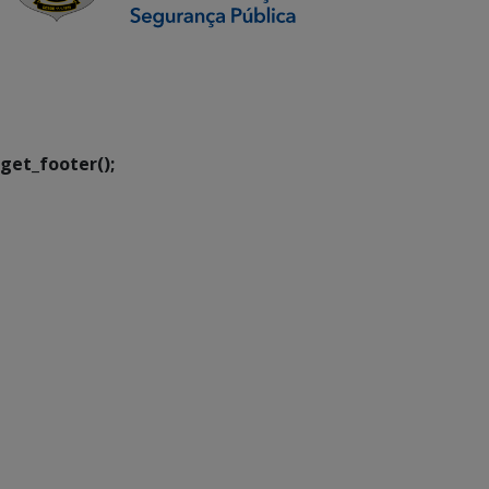
SETDIG | Secretaria-
Executiva de
Transformação Digital
get_footer();