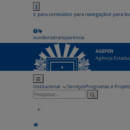
ir para conteúdo
ir para navegação
ir para b
ouvidoria
transparência
AGEPEN
Agência Estadua
Institucional
Serviços
Programas e Projet
Pesquisar
por: