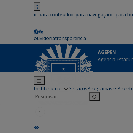
ir para conteúdo
ir para navegação
ir para b
ouvidoria
transparência
AGEPEN
Agência Estadua
Institucional
Serviços
Programas e Projet
Pesquisar
por: