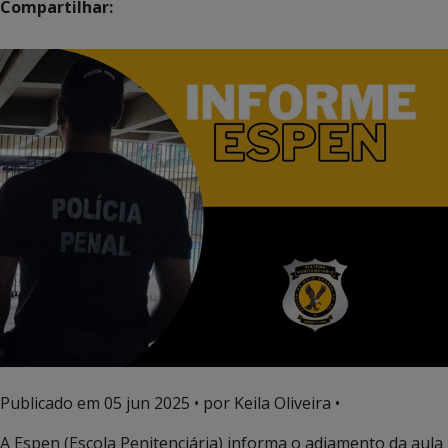
Compartilhar:
Publicado em
05 jun 2025
• por Keila Oliveira •
A Espen (Escola Penitenciária) informa o adiamento da aula