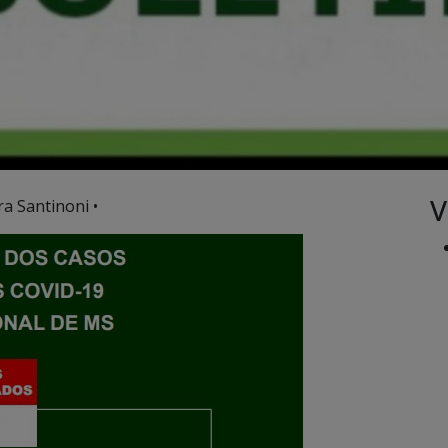
V
ra Santinoni •