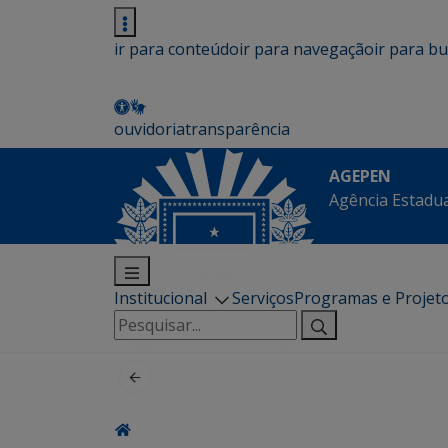
ir para conteúdo
ir para navegação
ir para b
ouvidoria
transparência
AGEPEN
Agência Estadua
Institucional
Serviços
Programas e Projet
Pesquisar
por: