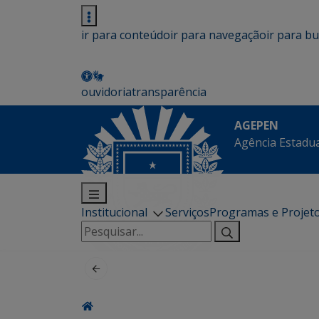
ir para conteúdo
ir para navegação
ir para b
ouvidoria
transparência
AGEPEN
Agência Estadua
Institucional
Serviços
Programas e Projet
Pesquisar
por: