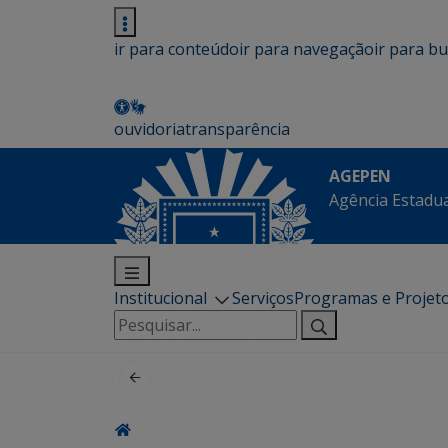
ir para conteúdo
ir para navegação
ir para b
ouvidoria
transparência
AGEPEN
Agência Estadua
Institucional
Serviços
Programas e Projet
Pesquisar
por: