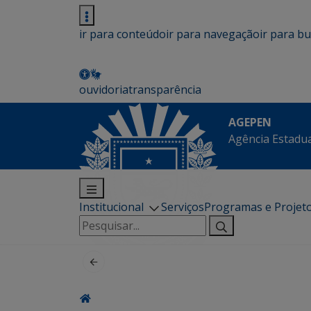
ir para conteúdo
ir para navegação
ir para b
ouvidoria
transparência
AGEPEN
Agência Estadua
Institucional
Serviços
Programas e Projet
Pesquisar
por: