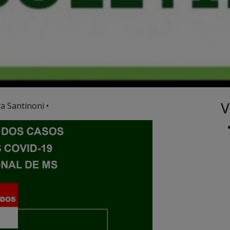
V
a Santinoni •