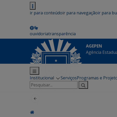
ir para conteúdo
ir para navegação
ir para b
ouvidoria
transparência
AGEPEN
Agência Estadua
Institucional
Serviços
Programas e Projet
Pesquisar
por: