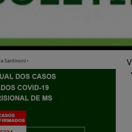
V
a Santinoni •