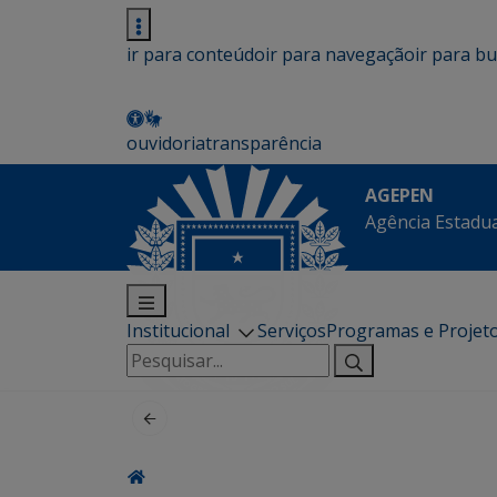
ir para conteúdo
ir para navegação
ir para b
ouvidoria
transparência
AGEPEN
Agência Estadua
Institucional
Serviços
Programas e Projet
Pesquisar
por: