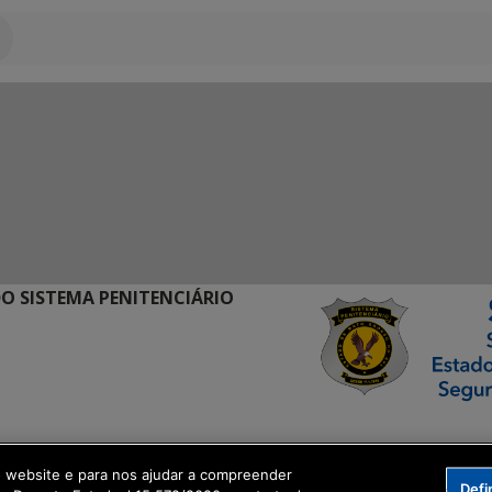
O SISTEMA PENITENCIÁRIO
ormação Digital
o website e para nos ajudar a compreender
Defi