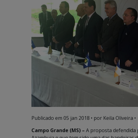
Publicado em
05 jan 2018
• por Keila Oliveira •
Campo Grande (MS) –
A proposta defendida 
Azambuja e que tem sido uma das bandeiras do