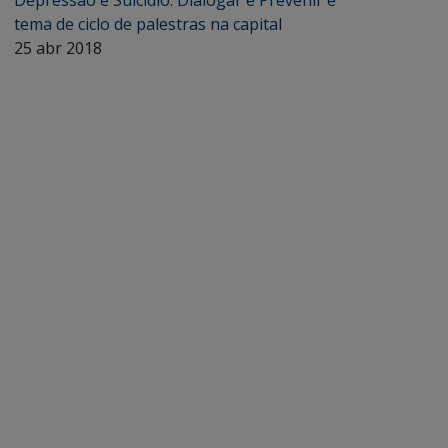
Depressão e Suicídio: Dialogar e Prevenir é
tema de ciclo de palestras na capital
25 abr 2018