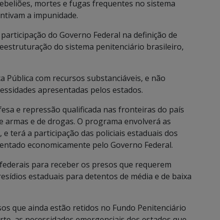
 rebeliões, mortes e fugas frequentes no sistema
entivam a impunidade.
a participação do Governo Federal na definição de
reestruturação do sistema penitenciário brasileiro,
a Pública com recursos substanciáveis, e não
cessidades apresentadas pelos estados.
esa e repressão qualificada nas fronteiras do país
 de armas e de drogas. O programa envolverá as
, e terá a participação das policiais estaduais dos
stentado economicamente pelo Governo Federal.
 federais para receber os presos que requerem
resídios estaduais para detentos de média e de baixa
os que ainda estão retidos no Fundo Penitenciário
arte, as necessidades emergenciais dos estados que