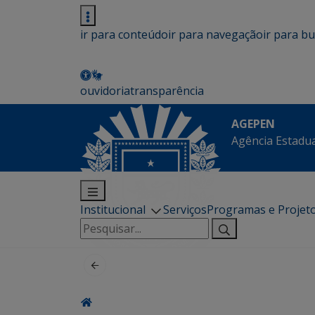
ir para conteúdo
ir para navegação
ir para b
ouvidoria
transparência
AGEPEN
Agência Estadua
Institucional
Serviços
Programas e Projet
Pesquisar
por: