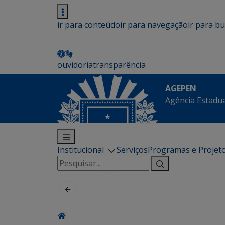
ir para conteúdo
ir para navegação
ir para b
ouvidoria
transparência
AGEPEN
Agência Estadua
Institucional
Serviços
Programas e Projet
Pesquisar
por: