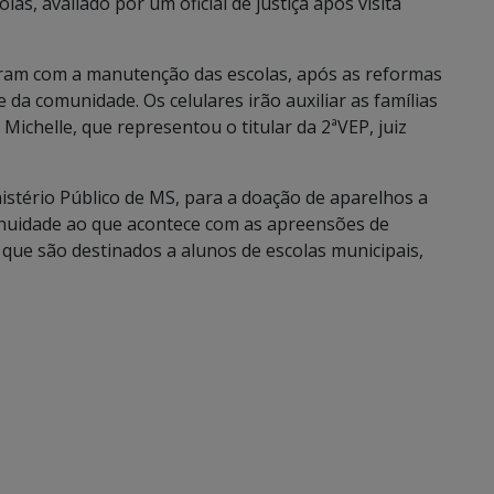
as, avaliado por um oficial de justiça após visita
íram com a manutenção das escolas, após as reformas
da comunidade. Os celulares irão auxiliar as famílias
Michelle, que representou o titular da 2ªVEP, juiz
inistério Público de MS, para a doação de aparelhos a
inuidade ao que acontece com as apreensões de
 que são destinados a alunos de escolas municipais,