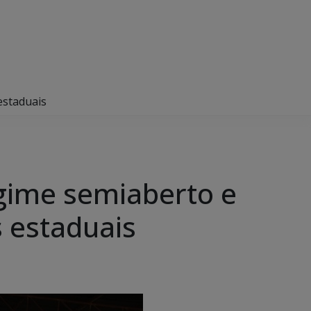
estaduais
egime semiaberto e
s estaduais