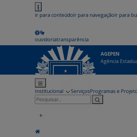
ir para conteúdo
ir para navegação
ir para b
ouvidoria
transparência
AGEPEN
Agência Estadua
Institucional
Serviços
Programas e Projet
Pesquisar
por: