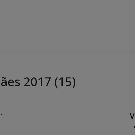
Mães 2017 (15)
V
 •