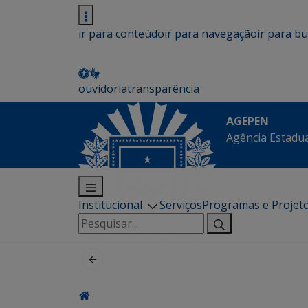
ir para conteúdo
ir para navegação
ir para b
ouvidoria
transparência
AGEPEN
Agência Estadua
Institucional
Serviços
Programas e Projet
Pesquisar
por: