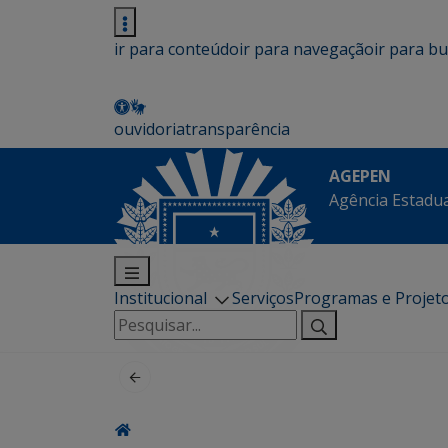
ir para conteúdo
ir para navegação
ir para b
ouvidoria
transparência
AGEPEN
Agência Estadua
Institucional
Serviços
Programas e Projet
Pesquisar
por: