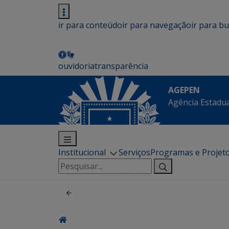
ir para conteúdo
ir para navegação
ir para b
ouvidoria
transparência
AGEPEN
Agência Estadua
Institucional
Serviços
Programas e Projet
Pesquisar
por: