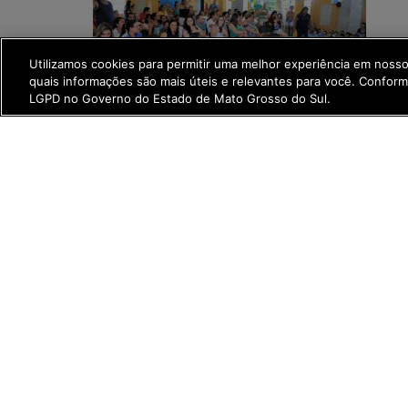
Utilizamos cookies para permitir uma melhor experiência em noss
quais informações são mais úteis e relevantes para você. Confor
LGPD no Governo do Estado de Mato Grosso do Sul.
Categorias :
Compartilhe:
LGPD
Fala Servidor