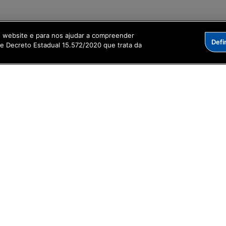
o website e para nos ajudar a compreender
Defi
me Decreto Estadual 15.572/2020 que trata da