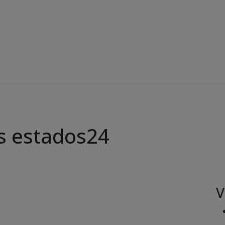
s estados24
V