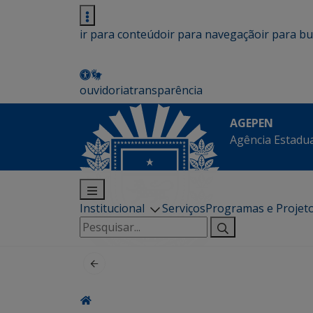
ir para conteúdo
ir para navegação
ir para b
ouvidoria
transparência
AGEPEN
Agência Estadua
Institucional
Serviços
Programas e Projet
Pesquisar
por: