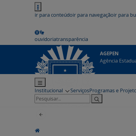
ir para conteúdo
ir para navegação
ir para b
ouvidoria
transparência
AGEPEN
Agência Estadua
Institucional
Serviços
Programas e Projet
Pesquisar
por: