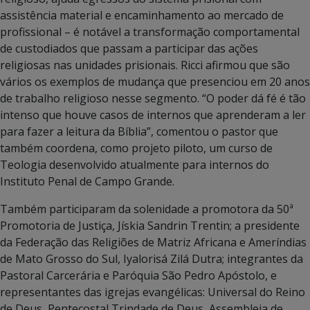
assistência material e encaminhamento ao mercado de
profissional – é notável a transformação comportamental
de custodiados que passam a participar das ações
religiosas nas unidades prisionais. Ricci afirmou que são
vários os exemplos de mudança que presenciou em 20 anos
de trabalho religioso nesse segmento. “O poder dá fé é tão
intenso que houve casos de internos que aprenderam a ler
para fazer a leitura da Bíblia”, comentou o pastor que
também coordena, como projeto piloto, um curso de
Teologia desenvolvido atualmente para internos do
Instituto Penal de Campo Grande.
Também participaram da solenidade a promotora da 50ª
Promotoria de Justiça, Jískia Sandrin Trentin; a presidente
da Federação das Religiões de Matriz Africana e Ameríndias
de Mato Grosso do Sul, Iyalorisá Zilá Dutra; integrantes da
Pastoral Carcerária e Paróquia São Pedro Apóstolo, e
representantes das igrejas evangélicas: Universal do Reino
de Deus, Pentecostal Trindade de Deus, Assembleia de