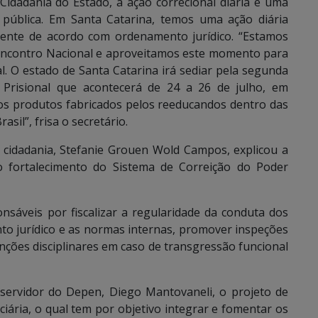
Cidadania do Estado, a ação correcional diária é uma
 pública. Em Santa Catarina, temos uma ação diária
ndente de acordo com ordenamento jurídico. “Estamos
e Encontro Nacional e aproveitamos este momento para
. O estado de Santa Catarina irá sediar pela segunda
 Prisional que acontecerá de 24 a 26 de julho, em
 os produtos fabricados pelos reeducandos dentro das
sil”, frisa o secretário.
e cidadania, Stefanie Grouen Wold Campos, explicou a
o fortalecimento do Sistema de Correição do Poder
nsáveis por fiscalizar a regularidade da conduta dos
o jurídico e as normas internas, promover inspeções
nções disciplinares em caso de transgressão funcional
 servidor do Depen, Diego Mantovaneli, o projeto de
ciária, o qual tem por objetivo integrar e fomentar os