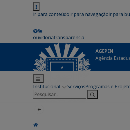
ir para conteúdo
ir para navegação
ir para b
ouvidoria
transparência
AGEPEN
Agência Estadua
Institucional
Serviços
Programas e Projet
Pesquisar
por: