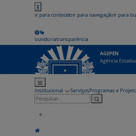
ir para conteúdo
ir para navegação
ir para b
ouvidoria
transparência
AGEPEN
Agência Estadua
Institucional
Serviços
Programas e Projet
Pesquisar
por: