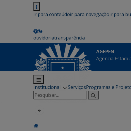
ir para conteúdo
ir para navegação
ir para b
ouvidoria
transparência
AGEPEN
Agência Estadua
Institucional
Serviços
Programas e Projet
Pesquisar
por: