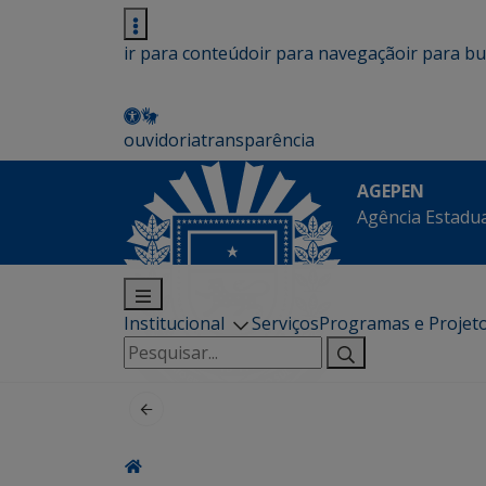
ir para conteúdo
ir para navegação
ir para b
ouvidoria
transparência
AGEPEN
Agência Estadua
Institucional
Serviços
Programas e Projet
Pesquisar
por: