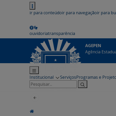
ir para conteúdo
ir para navegação
ir para b
ouvidoria
transparência
AGEPEN
Agência Estadua
Institucional
Serviços
Programas e Projet
Pesquisar
por: