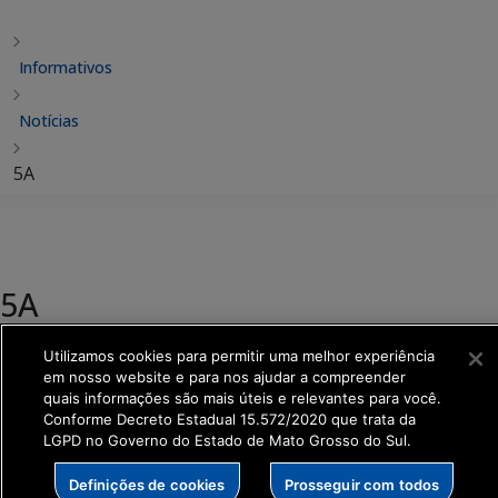
Informativos
Notícias
5A
5A
Compartilhar:
Utilizamos cookies para permitir uma melhor experiência
em nosso website e para nos ajudar a compreender
quais informações são mais úteis e relevantes para você.
Publicado em
05 out 2017
• por Keila Oliveira •
Conforme Decreto Estadual 15.572/2020 que trata da
LGPD no Governo do Estado de Mato Grosso do Sul.
Definições de cookies
Prosseguir com todos