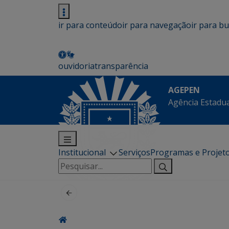
ir para conteúdo
ir para navegação
ir para b
ouvidoria
transparência
AGEPEN
Agência Estadua
Institucional
Serviços
Programas e Projet
Pesquisar
por: