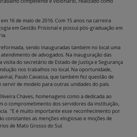
“trabalho competente e visionário, realizado como
 em 16 de maio de 2016. Com 15 anos na carreira
gogia em Gestão Prisional e possui pós-graduação em
ia.
e reformada, sendo inauguradas também no local uma
a atendimento de advogados. Na inauguração das
a visita do secretário de Estado de Justiça e Segurança
ondução nos trabalhos no local. Na oportunidade,
Naviraí, Paulo Cavassa, que também fez questão de
 servir de modelo para outras unidades do país.
 Oliveira Chaves, homenagens como a dedicada ao
am o comprometimento dos servidores da instituição,
cia. “E é muito importante esse reconhecimento por
são constantes as menções elogiosas e moções de
rios de Mato Grosso do Sul.