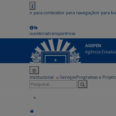
ir para conteúdo
ir para navegação
ir para b
ouvidoria
transparência
AGEPEN
Agência Estadua
Institucional
Serviços
Programas e Projet
Pesquisar
por: