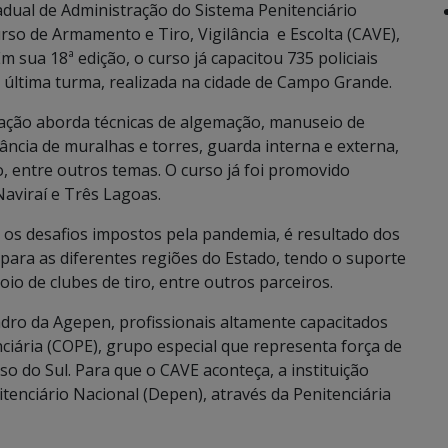
dual de Administração do Sistema Penitenciário
urso de Armamento e Tiro, Vigilância e Escolta (CAVE),
m sua 18ª edição, o curso já capacitou 735 policiais
 última turma, realizada na cidade de Campo Grande.
icação aborda técnicas de algemação, manuseio de
lância de muralhas e torres, guarda interna e externa,
, entre outros temas. O curso já foi promovido
aviraí e Três Lagoas.
s desafios impostos pela pandemia, é resultado dos
o para as diferentes regiões do Estado, tendo o suporte
oio de clubes de tiro, entre outros parceiros.
dro da Agepen, profissionais altamente capacitados
ária (COPE), grupo especial que representa força de
o do Sul. Para que o CAVE aconteça, a instituição
nciário Nacional (Depen), através da Penitenciária