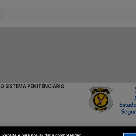
O SISTEMA PENITENCIÁRIO
ormação Digital
o website e para nos ajudar a compreender