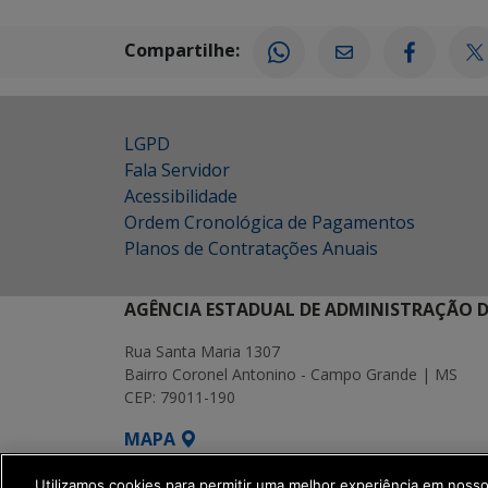
Compartilhe:
LGPD
Fala Servidor
Acessibilidade
Ordem Cronológica de Pagamentos
Planos de Contratações Anuais
AGÊNCIA ESTADUAL DE ADMINISTRAÇÃO D
Rua Santa Maria 1307
Bairro Coronel Antonino - Campo Grande | MS
CEP: 79011-190
MAPA
SETDIG | Secretaria-Executiva de Transf
Utilizamos cookies para permitir uma melhor experiência em noss