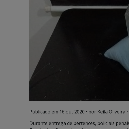
Publicado em
16 out 2020
• por Keila Oliveira •
Durante entrega de pertences, policiais penais