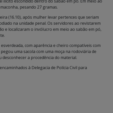
l ilícito escondido dentro do sabão em pó. Em meio ao
à maconha, pesando 27 gramas.
ira (16.10), após mulher levar pertences que seriam
diado na unidade penal. Os servidores ao revistarem
ção e localizaram o invólucro em meio ao sabão em pó,
te.
 esverdeada, com aparência e cheiro compatíveis com
e pegou uma sacola com uma moça na rodoviária de
 desconhecer a procedência do material.
ncaminhados à Delegacia de Polícia Civil para