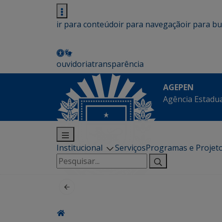
ir para conteúdo
ir para navegação
ir para b
ouvidoria
transparência
AGEPEN
Agência Estadua
Institucional
Serviços
Programas e Projet
Pesquisar
por: