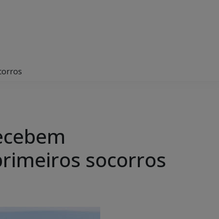
corros
recebem
primeiros socorros