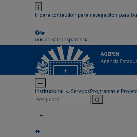
ir para conteúdo
ir para navegação
ir para b
ouvidoria
transparência
AGEPEN
Agência Estadua
Institucional
Serviços
Programas e Projet
Pesquisar
por: