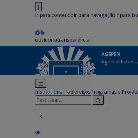
ir para conteúdo
ir para navegação
ir para b
ouvidoria
transparência
AGEPEN
Agência Estadua
Institucional
Serviços
Programas e Projet
Pesquisar
por: