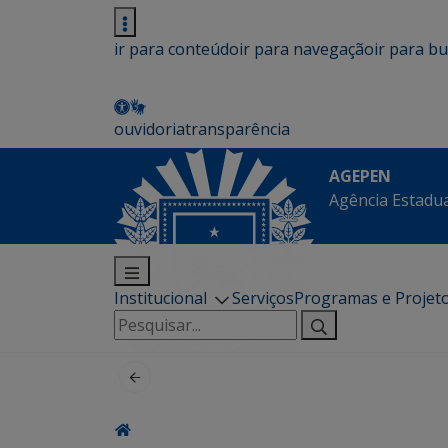
ir para conteúdo
ir para navegação
ir para b
ouvidoria
transparência
AGEPEN
Agência Estadua
Institucional
Serviços
Programas e Projet
Pesquisar
por: