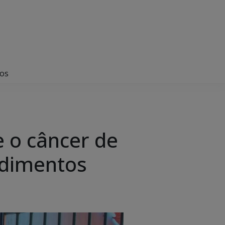
tos
e o câncer de
ndimentos