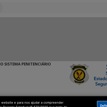
O SISTEMA PENITENCIÁRIO
ormação Digital
o website e para nos ajudar a compreender
Defi