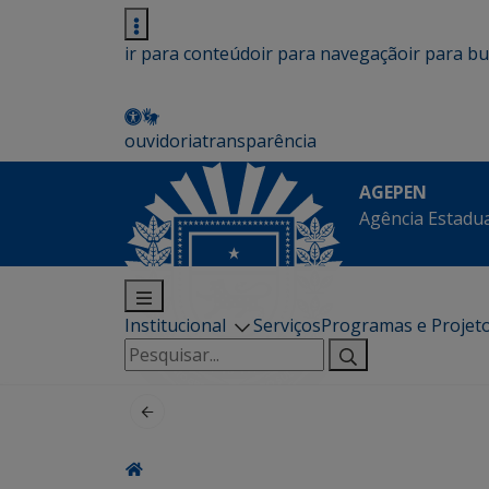
ir para conteúdo
ir para navegação
ir para b
ouvidoria
transparência
AGEPEN
Agência Estadua
Institucional
Serviços
Programas e Projet
Pesquisar
por: