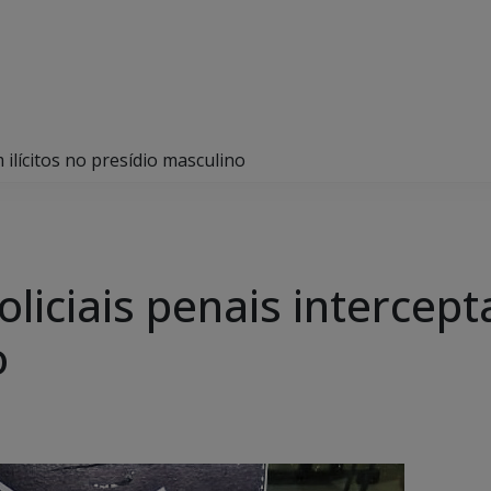
 ilícitos no presídio masculino
liciais penais intercepta
o