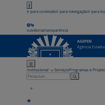
ir para conteúdo
ir para navegação
ir para b
ouvidoria
transparência
AGEPEN
Agência Estadua
Institucional
Serviços
Programas e Projet
Pesquisar
por: