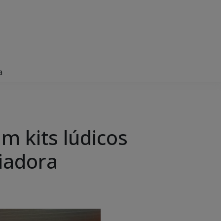
a
m kits lúdicos
liadora