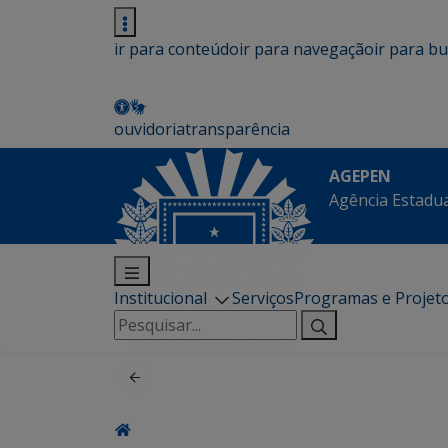
ir para conteúdo
ir para navegação
ir para b
ouvidoria
transparência
AGEPEN
Agência Estadua
Institucional
Serviços
Programas e Projet
Pesquisar
por: