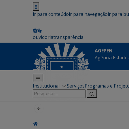
ir para conteúdo
ir para navegação
ir para b
ouvidoria
transparência
AGEPEN
Agência Estadua
Institucional
Serviços
Programas e Projet
Pesquisar
por: