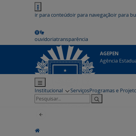
ir para conteúdo
ir para navegação
ir para b
ouvidoria
transparência
AGEPEN
Agência Estadua
Institucional
Serviços
Programas e Projet
Pesquisar
por: