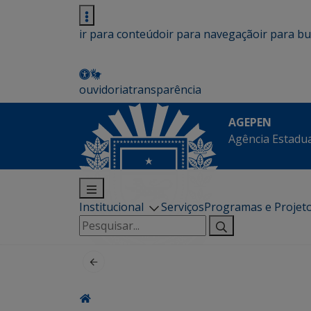
ir para conteúdo
ir para navegação
ir para b
ouvidoria
transparência
AGEPEN
Agência Estadua
Institucional
Serviços
Programas e Projet
Pesquisar
por: