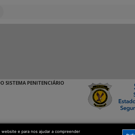
O SISTEMA PENITENCIÁRIO
ormação Digital
o website e para nos ajudar a compreender