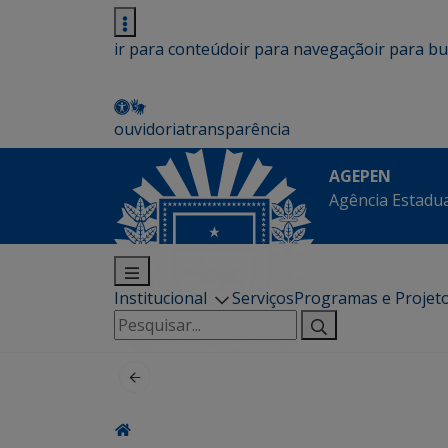
ir para conteúdo
ir para navegação
ir para b
ouvidoria
transparência
AGEPEN
Agência Estadua
Institucional
Serviços
Programas e Projet
Pesquisar
por: