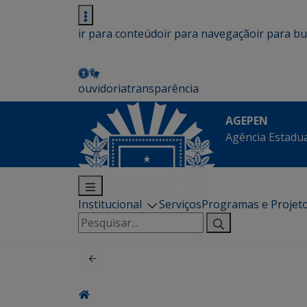
ir para conteúdo
ir para navegação
ir para b
ouvidoria
transparência
AGEPEN
Agência Estadua
Institucional
Serviços
Programas e Projet
Pesquisar
por: