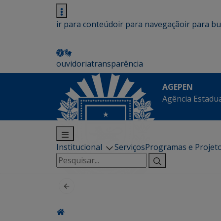
ir para conteúdo
ir para navegação
ir para b
ouvidoria
transparência
AGEPEN
Agência Estadua
Institucional
Serviços
Programas e Projet
Pesquisar
por: