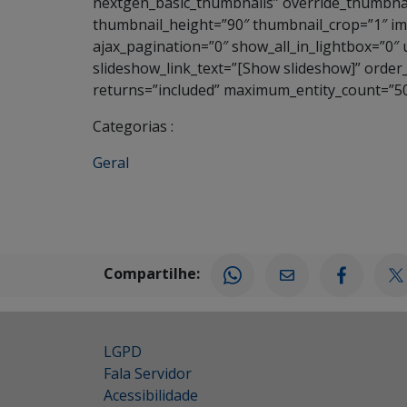
nextgen_basic_thumbnails” override_thumbnai
thumbnail_height=”90″ thumbnail_crop=”1″ 
ajax_pagination=”0″ show_all_in_lightbox=”0″
slideshow_link_text=”[Show slideshow]” order
returns=”included” maximum_entity_count=”50
Categorias :
Geral
Compartilhe:
LGPD
Fala Servidor
Acessibilidade