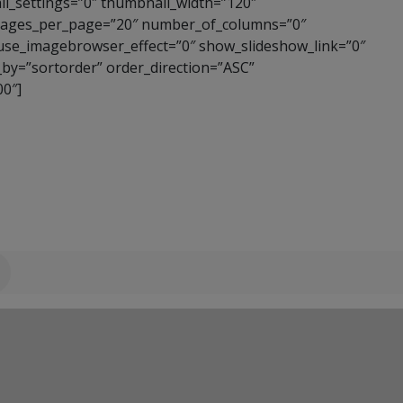
l_settings=”0″ thumbnail_width=”120″
images_per_page=”20″ number_of_columns=”0″
 use_imagebrowser_effect=”0″ show_slideshow_link=”0″
_by=”sortorder” order_direction=”ASC”
0″]