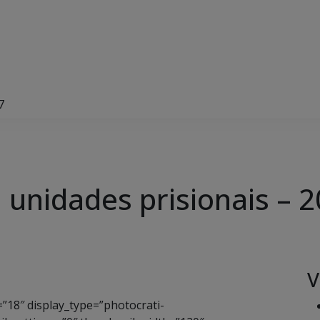
7
 unidades prisionais – 
V
”18″ display_type=”photocrati-