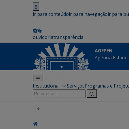
ir para conteúdo
ir para navegação
ir para b
ouvidoria
transparência
AGEPEN
Agência Estadua
Institucional
Serviços
Programas e Projet
Pesquisar
por: