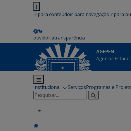
ir para conteúdo
ir para navegação
ir para b
ouvidoria
transparência
AGEPEN
Agência Estadua
Institucional
Serviços
Programas e Projet
Pesquisar
por: