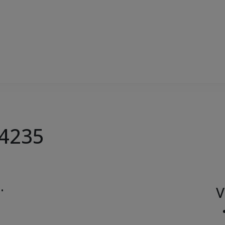
4235
V
 •