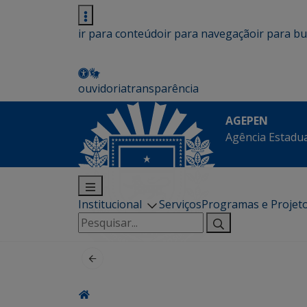
ir para conteúdo
ir para navegação
ir para b
ouvidoria
transparência
AGEPEN
Agência Estadua
Institucional
Serviços
Programas e Projet
Pesquisar
por: