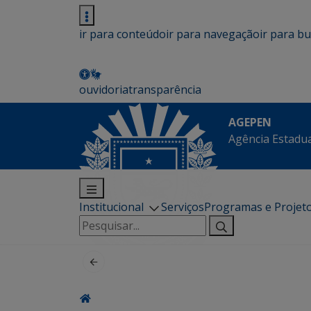
ir para conteúdo
ir para navegação
ir para b
ouvidoria
transparência
AGEPEN
Agência Estadua
Institucional
Serviços
Programas e Projet
Pesquisar
por: