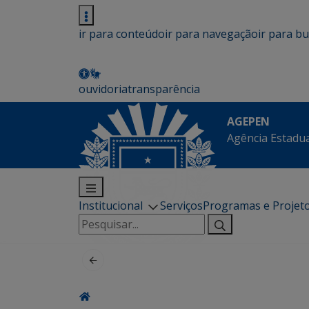
ir para conteúdo
ir para navegação
ir para b
ouvidoria
transparência
AGEPEN
Agência Estadua
Institucional
Serviços
Programas e Projet
Pesquisar
por: