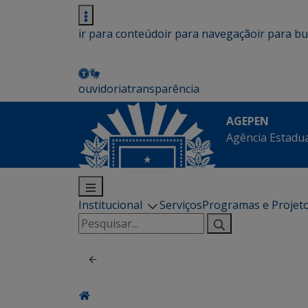
ir para conteúdo
ir para navegação
ir para b
ouvidoria
transparência
AGEPEN
Agência Estadua
Institucional
Serviços
Programas e Projet
Pesquisar
por: