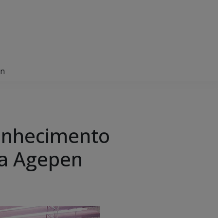
en
conhecimento
da Agepen