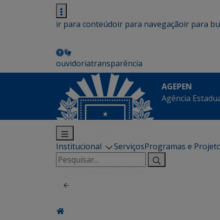
ir para conteúdo
ir para navegação
ir para b
ouvidoria
transparência
AGEPEN
Agência Estadua
Institucional
Serviços
Programas e Projet
Pesquisar
por: