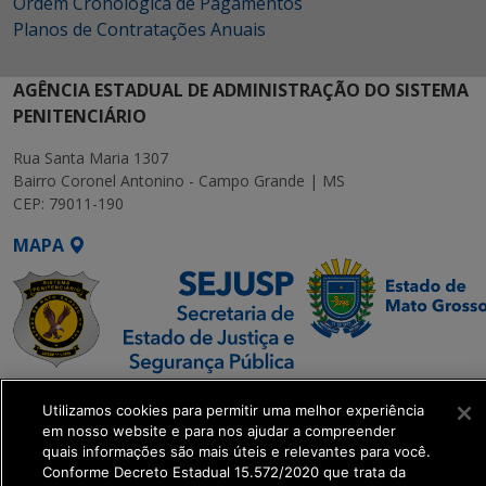
Ordem Cronológica de Pagamentos
Planos de Contratações Anuais
AGÊNCIA ESTADUAL DE ADMINISTRAÇÃO DO SISTEMA
PENITENCIÁRIO
Rua Santa Maria 1307
Bairro Coronel Antonino - Campo Grande | MS
CEP: 79011-190
MAPA
SETDIG | Secretaria-
Utilizamos cookies para permitir uma melhor experiência
Executiva de
em nosso website e para nos ajudar a compreender
Transformação Digital
quais informações são mais úteis e relevantes para você.
Conforme Decreto Estadual 15.572/2020 que trata da